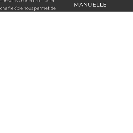
 besoins concernant l’acier.
MANUELLE
he flexible nous permet de
coûts, d’augmenter votre
PEINTURE EN POU
 de livrer rapidement.
ÉLECTROSTATIQUE
confidentialité
LIQUIDE
ESTAMPILLAGE
BANDES D'ÉCARTE
Les Aciers Robond©Tous droits réservés. 2024