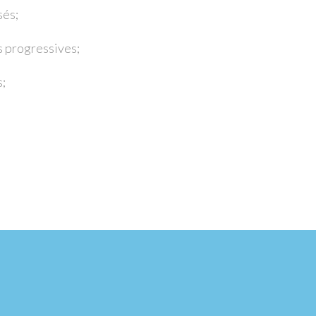
és;
progressives;
;